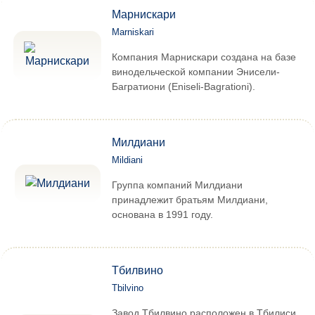
Марнискари
Marniskari
Компания Марнискари создана на базе
винодельческой компании Энисели-
Багратиони (Eniseli-Bagrationi).
Милдиани
Mildiani
Группа компаний Милдиани
принадлежит братьям Милдиани,
основана в 1991 году.
Тбилвино
Tbilvino
Завод Тбилвино расположен в Тбилиси,