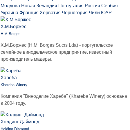
Молдова
Новая Зеландия
Португалия
Россия
Сербия
Украина
Франция
Хорватия
Черногория
Чили
ЮАР
Х.М.Боржес
H.M.Borges
Х.М.Боржес (H.M. Borges Sucrs Lda) - португальское
семейное винодельческое предприятие, известный
производитель мадеры.
Хареба
Khareba Winery
Компания "Виноделие Хареба" (Khareba Winery) основана
в 2004 году.
Холдинг Даймонд
Holding Diamond