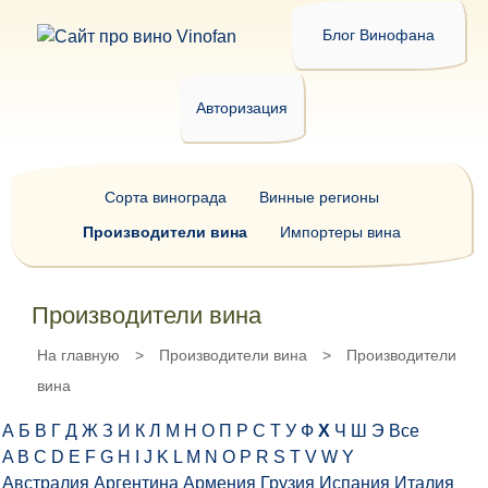
Блог Винофана
Авторизация
Сорта винограда
Винные регионы
Производители вина
Импортеры вина
Производители вина
На главную
>
Производители вина
>
Производители
вина
А
Б
В
Г
Д
Ж
З
И
К
Л
М
Н
О
П
Р
С
Т
У
Ф
Х
Ч
Ш
Э
Все
A
B
C
D
E
F
G
H
I
J
K
L
M
N
O
P
R
S
T
V
W
Y
Австралия
Аргентина
Армения
Грузия
Испания
Италия