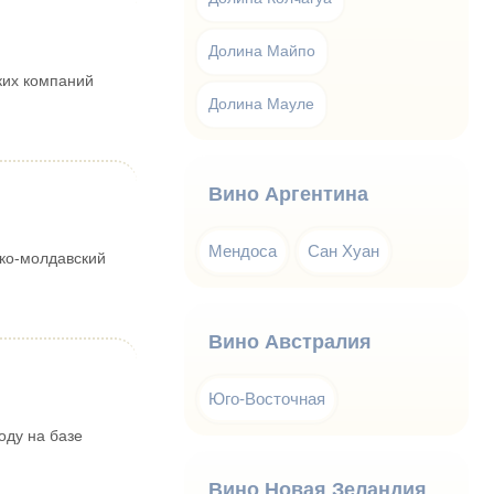
Долина Майпо
ких компаний
Долина Мауле
Вино Аргентина
Мендоса
Сан Хуан
ко-молдавский
Вино Австралия
Юго-Восточная
оду на базе
Вино Новая Зеландия