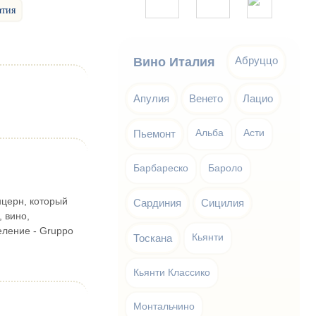
атия
Абруццо
Вино Италия
Апулия
Венето
Лацио
Пьемонт
Альба
Асти
Барбареско
Бароло
онцерн, который
Сардиния
Сицилия
, вино,
еление - Gruppo
Тоскана
Кьянти
Кьянти Классико
Монтальчино