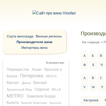
Производи
Сорта винограда
Винные регионы
Производители вина
На главную
>
П
Импортеры вина
А
Б
В
В каталоге вин:
Ф
Х
Ч
Перекресток
Ашан
Красное и
Пятерочка
Белое
ЛЕНТА
A
B
C
Магнит
Винлаб
Дикси
V
W
Y
Отдохни
Ароматный Мир
BILLA
METRO
Замковое Бордо
Австралия
А
Кьянти
Кьянти Классико
Брунелло