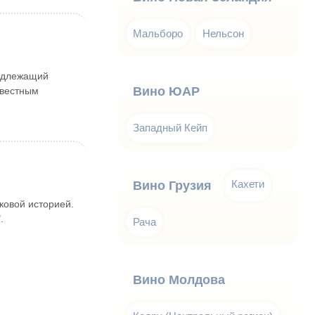
Мальборо
Нельсон
надлежащий
Вино ЮАР
звестным
Западный Кейп
Кахети
Вино Грузия
ковой историей.
.
Рача
Вино Молдова