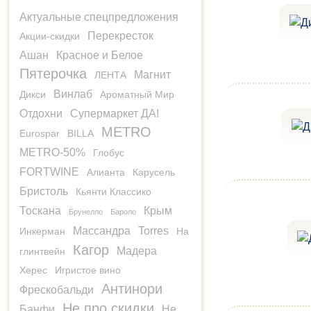
Актуальные спецпредложения
Перекресток
Акции-скидки
Ашан
Красное и Белое
Пятерочка
Магнит
ЛЕНТА
Винлаб
Дикси
Ароматный Мир
Отдохни
Супермаркет ДА!
METRO
Eurospar
BILLA
METRO-50%
Глобус
FORTWINE
Алианта
Карусель
Бристоль
Кьянти Классико
Тоскана
Крым
Брунелло
Бароло
Массандра
Torres
Инкерман
На
Кагор
Мадера
глинтвейн
Херес
Игристое вино
Антинори
Фрескобальди
Не про скидки
Банфи
Не