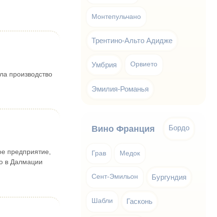
Монтепульчано
Трентино-Альто Адидже
Умбрия
Орвието
ла производство
Эмилия-Романья
Бордо
Вино Франция
ое предприятие,
Грав
Медок
о в Далмации
Сент-Эмильон
Бургундия
Шабли
Гасконь