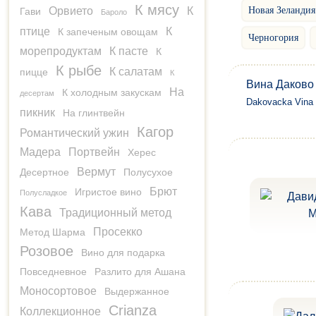
К мясу
Новая Зеландия
Орвието
К
Гави
Бароло
птице
К
К запеченым овощам
Черногория
морепродуктам
К пасте
К
К рыбе
К салатам
пицце
К
Вина Даково
На
К холодным закускам
десертам
Dakovacka Vina
пикник
На глинтвейн
Кагор
Романтический ужин
Мадера
Портвейн
Херес
Вермут
Десертное
Полусухое
Брют
Игристое вино
Полусладкое
Кава
Традиционный метод
Просекко
Метод Шарма
Розовое
Вино для подарка
Повседневное
Разлито для Ашана
Моносортовое
Выдержанное
Crianza
Коллекционное