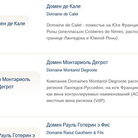
Домен де Кале
Domaine de Calet
Domaine de Calet - поместье на Юге Франци
Роны (апелласьон Costieres de Nimes, расп
границе Лангедока и Южной Роны).
Домен Монтариоль Дегрот
Domaine Montariol Degroote
Компания Domaines Montariol Degroote рас
регионе Лангедок-Руссийон, на юге Франции
как вина контролируемых наименований (AOC
местные вина региона (VdP).
Домен Рауль Готерин э Фис
Domaine Raoul Gautherin & Fils