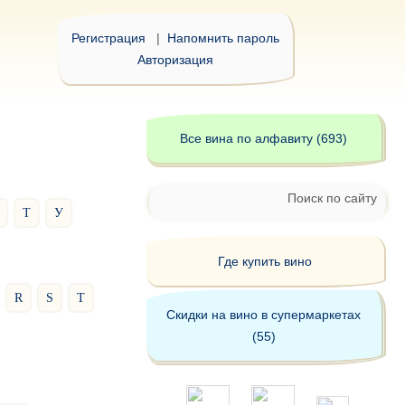
Регистрация
|
Напомнить пароль
Авторизация
Все вина по алфавиту (693)
Поиск по сайту
Т
У
Где купить вино
R
S
T
Скидки на вино в супермаркетах
(55)