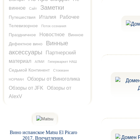
Заметки
винное
Сайт
Италия
Рабочее
Путешествия
Телевизорное
Поток сознания
Новостное
Праздничное
Винное
Винные
Дефектное вино
аксессуары
Партнерский
материал
АЛМИ
Гипермаркет НАШ
Седьмой Континент
Стокманн
Обзоры от Виноголика
НОРМАН
Обзоры от JFK
Обзоры от
AlexV
Вино испанское Matsu El Picaro
2017. Впечатления.