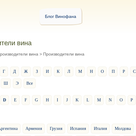
Блог Винофана
тели вина
роизводители вина
>
Производители вина
Г
Д
Ж
З
И
К
Л
М
Н
О
П
Р
С
Ш
Э
Все
D
E
F
G
H
I
J
K
L
M
N
O
P
ргентина
Армения
Грузия
Испания
Италия
Молдова