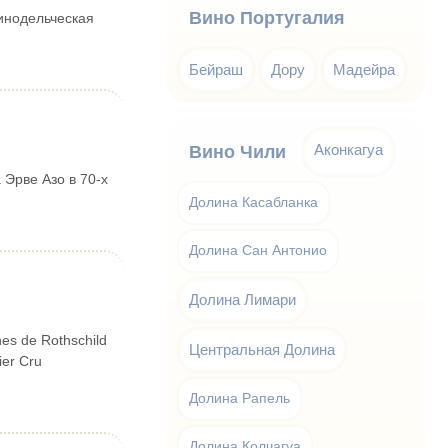
Вино Португалия
винодельческая
Бейраш
Дору
Мадейра
Аконкагуа
Вино Чили
Эрве Азо в 70-х
Долина Касабланка
Долина Сан Антонио
Долина Лимари
s de Rothschild
Центральная Долина
ier Cru
Долина Рапель
Долина Колчагуа