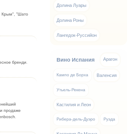
Долина Луары
й Крым", "Шато
Долина Роны
Лангедок-Руссийон
Арагон
Вино Испания
есное бренди.
Кампо де Борха
Валенсия
Утьель-Рекена
упнейший
Кастилия и Леон
 и продаже
enbosch.
Рибера-дель-Дуэро
Руэда
Кастилия Ла Манча