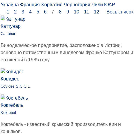
Украина
Франция
Хорватия
Черногория
Чили
ЮАР
1
2
3
4
5
6
7
8
9
10
11
12
Весь список
Каттунар
Cattunar
Винодельческое предприятие, расположено в Истрии,
основано потомственным виноделом Франко Каттунаром и
его женой в 1985 году.
Ковидес
Covides S.C.C.L.
Коктебель
Koktebel
Коктебель - известный крымский производитель вин и
коньяков.