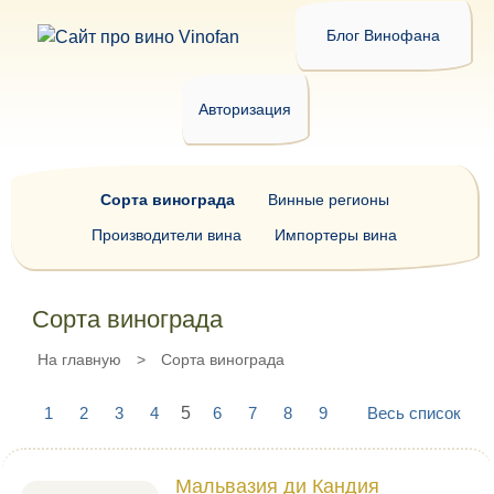
Блог Винофана
Авторизация
Сорта винограда
Винные регионы
Производители вина
Импортеры вина
Сорта винограда
На главную
>
Сорта винограда
1
2
3
4
5
6
7
8
9
Весь список
Мальвазия ди Кандия