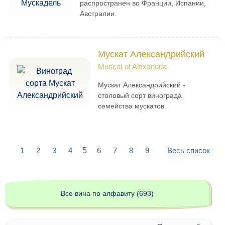
распространен во Франции, Испании,
Австралии.
Мускат Александрийский
Muscat of Alexandria
Мускат Александрийский -
столовый сорт винограда
семейства мускатов.
1
2
3
4
5
6
7
8
9
Весь список
Все вина по алфавиту (693)