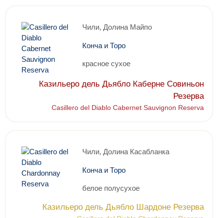
Чили, Долина Майпо
Конча и Торо
красное сухое
Казильеро дель Дьябло Каберне Совиньон
Резерва
Casillero del Diablo Cabernet Sauvignon Reserva
Чили, Долина Касабланка
Конча и Торо
белое полусухое
Казильеро дель Дьябло Шардоне Резерва