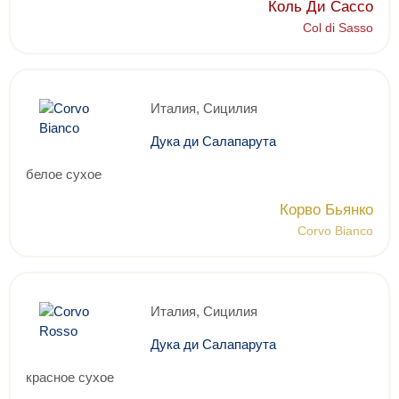
Коль Ди Сассо
Col di Sasso
Италия, Сицилия
Дука ди Салапарута
белое сухое
Корво Бьянко
Corvo Bianco
Италия, Сицилия
Дука ди Салапарута
красное сухое