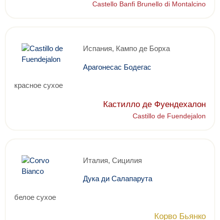
Castello Banfi Brunello di Montalcino
Испания, Кампо де Борха
Арагонесас Бодегас
красное сухое
Кастилло де Фуендехалон
Castillo de Fuendejalon
Италия, Сицилия
Дука ди Салапарута
белое сухое
Корво Бьянко