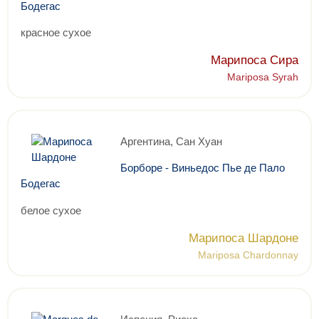
Бодегас
красное сухое
Марипоса Сира
Mariposa Syrah
Аргентина, Сан Хуан
Борборе - Виньедос Пье де Пало
Бодегас
белое сухое
Марипоса Шардоне
Mariposa Chardonnay