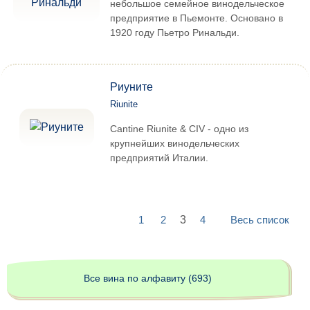
небольшое семейное винодельческое
предприятие в Пьемонте. Основано в
1920 году Пьетро Ринальди.
Риуните
Riunite
Cantine Riunite & CIV - одно из
крупнейших винодельческих
предприятий Италии.
1
2
3
4
Весь список
Все вина по алфавиту (693)