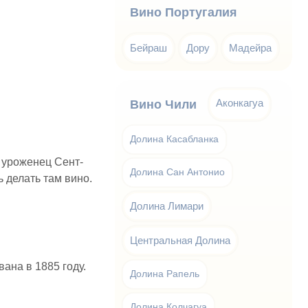
Вино Португалия
Бейраш
Дору
Мадейра
Аконкагуа
Вино Чили
Долина Касабланка
, уроженец Сент-
Долина Сан Антонио
 делать там вино.
Долина Лимари
Центральная Долина
ана в 1885 году.
Долина Рапель
Долина Колчагуа