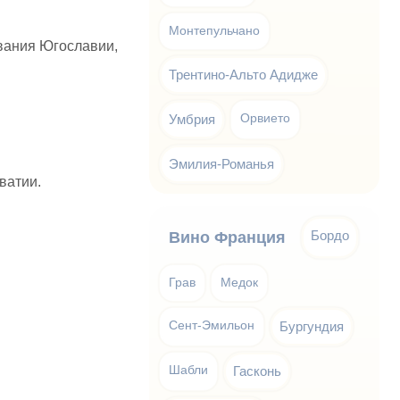
Монтепульчано
вания Югославии,
Трентино-Альто Адидже
Умбрия
Орвието
Эмилия-Романья
ватии.
Бордо
Вино Франция
Грав
Медок
Сент-Эмильон
Бургундия
Шабли
Гасконь