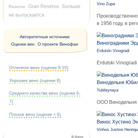
Vino Zupa
Gran Reserva
Больше
Reserva
не выпускается
Производственно
в 1956 году, в рег
Авторитетные источники
Виноградники Эр
Оценки вин
О проекте Винофан
Erdutski Vinogradi
Erdutski Vinograd
Отличное вино (оценки 9-10)
Хорошее вино (оценки 8)
Винодельня Юби
Yubileynaya
Среднего качества вино (оценки 6-
7)
ООО Винодельня "
Плохое вино (оценки < 6)
Винос Хустино Э
Vinhos Justino Henriq
В блоге: