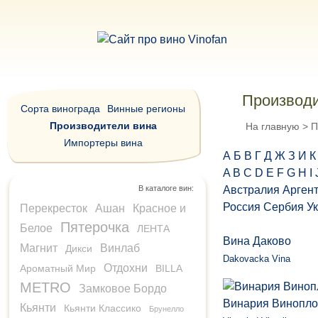
Производи
Сорта винограда
Винные регионы
Производители вина
На главную
>
П
Импортеры вина
А
Б
В
Г
Д
Ж
З
И
К
A
B
C
D
E
F
G
H
I
В каталоге вин:
Австралия
Арген
Россия
Сербия
У
Перекресток
Ашан
Красное и
Пятерочка
Белое
ЛЕНТА
Вина Даково
Магнит
Винлаб
Дикси
Dakovacka Vina
Отдохни
Ароматный Мир
BILLA
METRO
Замковое Бордо
Винария Винопло
Кьянти
Кьянти Классико
Брунелло