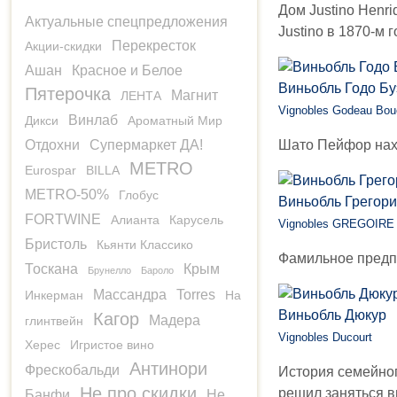
Дом Justino Henri
Актуальные спецпредложения
Justino в 1870-м г
Перекресток
Акции-скидки
Ашан
Красное и Белое
Виньобль Годо Бу
Пятерочка
Магнит
ЛЕНТА
Vignobles Godeau Bou
Винлаб
Дикси
Ароматный Мир
Отдохни
Супермаркет ДА!
Шато Пейфор нахо
METRO
Eurospar
BILLA
METRO-50%
Глобус
Виньобль Грегори
FORTWINE
Алианта
Карусель
Vignobles GREGOIRE
Бристоль
Кьянти Классико
Фамильное предпр
Тоскана
Крым
Брунелло
Бароло
Массандра
Torres
Инкерман
На
Виньобль Дюкур
Кагор
Мадера
глинтвейн
Vignobles Ducourt
Херес
Игристое вино
Антинори
Фрескобальди
История семейного
Не про скидки
решил заняться в
Банфи
Не