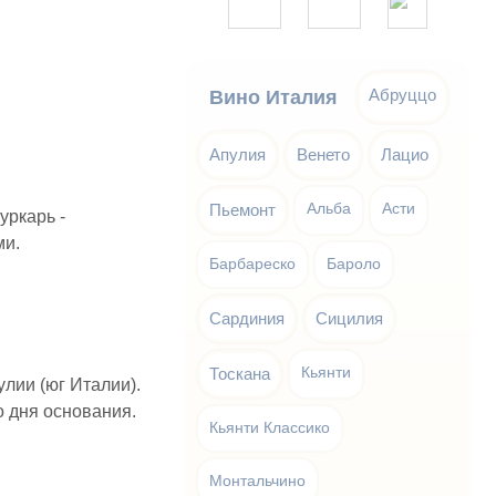
Абруццо
Вино Италия
Апулия
Венето
Лацио
Пьемонт
Альба
Асти
уркарь -
ми.
Барбареско
Бароло
Сардиния
Сицилия
Тоскана
Кьянти
улии (юг Италии).
о дня основания.
Кьянти Классико
Монтальчино