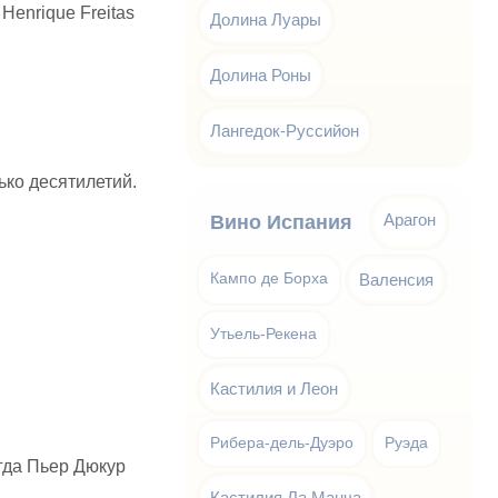
Henrique Freitas
Долина Луары
Долина Роны
Лангедок-Руссийон
ко десятилетий.
Арагон
Вино Испания
Кампо де Борха
Валенсия
Утьель-Рекена
Кастилия и Леон
Рибера-дель-Дуэро
Руэда
огда Пьер Дюкур
Кастилия Ла Манча