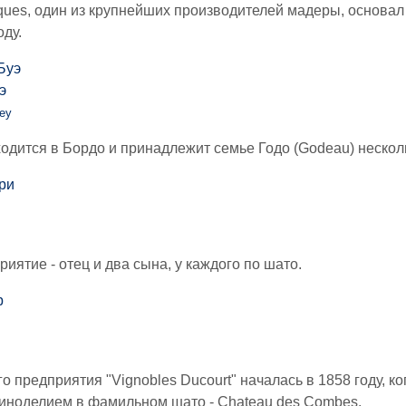
ques, один из крупнейших производителей мадеры, основал 
оду.
э
ey
дится в Бордо и принадлежит семье Годо (Godeau) несколь
иятие - отец и два сына, у каждого по шато.
 предприятия "Vignobles Ducourt" началась в 1858 году, к
иноделием в фамильном шато - Chateau des Combes.