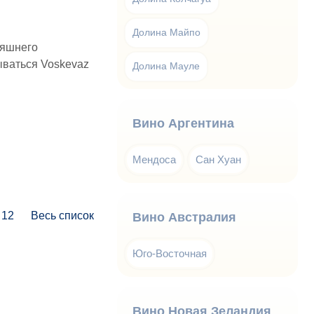
Долина Майпо
няшнего
зываться Voskevaz
Долина Мауле
Вино Аргентина
Мендоса
Сан Хуан
12
Весь список
Вино Австралия
Юго-Восточная
Вино Новая Зеландия