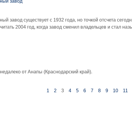
нный завод
ный завод существует с 1932 года, но точкой отсчета сегод
читать 2004 год, когда завод сменил владельцев и стал на
 недалеко от Анапы (Краснодарский край).
1
2
3
4
5
6
7
8
9
10
11