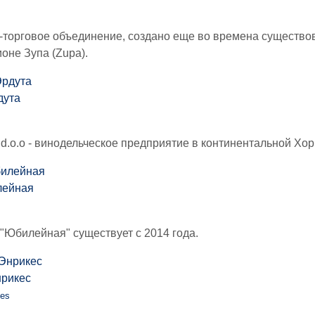
-торговое объединение, создано еще во времена существо
ионе Зупа (Zupa).
дута
i d.o.o - винодельческое предприятие в континентальной Хор
лейная
Юбилейная" существует с 2014 года.
нрикес
ues