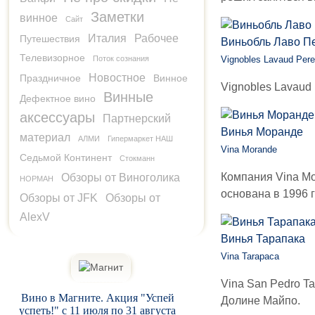
Заметки
винное
Сайт
Италия
Рабочее
Путешествия
Виньобль Лаво Пе
Телевизорное
Поток сознания
Vignobles Lavaud Pere 
Новостное
Праздничное
Винное
Vignobles Lavaud 
Винные
Дефектное вино
аксессуары
Партнерский
Винья Моранде
материал
АЛМИ
Гипермаркет НАШ
Vina Morande
Седьмой Континент
Стокманн
Компания Vina Mo
Обзоры от Виноголика
НОРМАН
основана в 1996 г
Обзоры от JFK
Обзоры от
AlexV
Винья Тарапака
Vina Tarapaca
Vina San Pedro T
Вино в Магните. Акция "Успей
Долине Майпо.
успеть!" с 11 июля по 31 августа