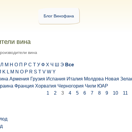
Блог Винофана
тели вина
роизводители вина
Л
М
Н
О
П
Р
С
Т
У
Ф
Х
Ч
Ш
Э
Все
J
K
L
M
N
O
P
R
S
T
V
W
Y
тина
Армения
Грузия
Испания
Италия
Молдова
Новая Зела
краина
Франция
Хорватия
Черногория
Чили
ЮАР
1
2
3
4
5
6
7
8
9
10
11
д