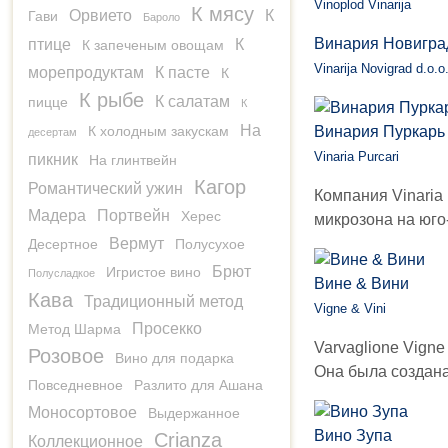
Vinoplod Vinarija
К мясу
Орвието
К
Гави
Бароло
Винария Новигра
птице
К
К запеченым овощам
Vinarija Novigrad d.o.o
морепродуктам
К пасте
К
К рыбе
К салатам
пицце
К
На
К холодным закускам
Винария Пуркарь
десертам
Vinaria Purcari
пикник
На глинтвейн
Кагор
Романтический ужин
Компания Vinaria 
Мадера
Портвейн
Херес
микрозона на юго
Вермут
Десертное
Полусухое
Брют
Игристое вино
Полусладкое
Вине & Вини
Кава
Традиционный метод
Vigne & Vini
Просекко
Метод Шарма
Varvaglione Vigne
Розовое
Вино для подарка
Она была создана 
Повседневное
Разлито для Ашана
Моносортовое
Выдержанное
Вино Зупа
Crianza
Коллекционное