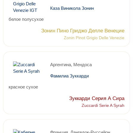
Каза Виникола Зонин
белое полусухое
Зонин Пино Гриджо Делле Венецие
Zonin Pinot Grigio Delle Venezie
Аргентина, Мендоса
Фамилиа Зуккарди
красное сухое
Зуккарди Серия А Сира
Zuccardi Serie A Syrah
Франция, Лангедок-Руссийон