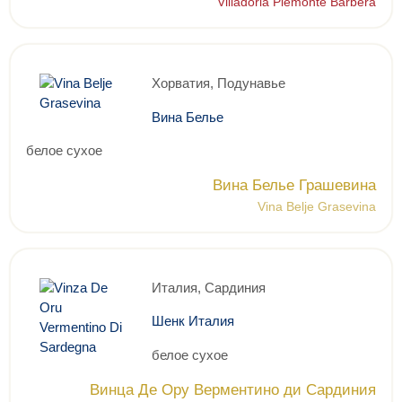
Villadoria Piemonte Barbera
Хорватия, Подунавье
Вина Белье
белое сухое
Вина Белье Грашевина
Vina Belje Grasevina
Италия, Сардиния
Шенк Италия
белое сухое
Винца Де Ору Верментино ди Сардиния