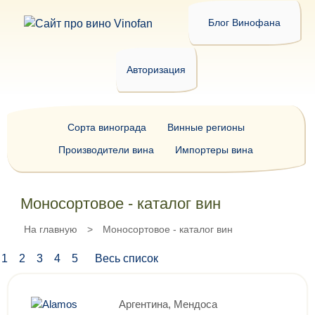
Блог Винофана
Авторизация
Сорта винограда
Винные регионы
Производители вина
Импортеры вина
Моносортовое - каталог вин
На главную
>
Моносортовое - каталог вин
1
2
3
4
5
Весь список
Аргентина, Мендоса