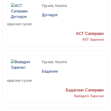
Грузия, Кахети
Дугладзе
красное сухое
АСТ Саперави
AST Saperavi
Грузия, Кахети
Бадагони
красное сухое
Бадагони Саперави
Badagoni Saperavi